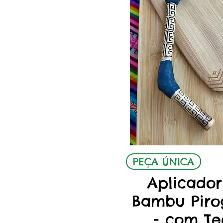
Visualizaçã
PEÇA ÚNICA
Aplicador
Bambu Piro
- com Te