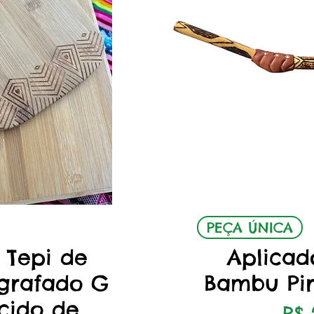
o rápida
Visuali
PEÇA ÚNICA
 Tepi de
Aplicad
grafado G
Bambu Pi
cido de
Pr
R$ 