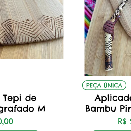
o rápida
Visuali
PEÇA ÚNICA
 Tepi de
Aplicad
grafado M
Bambu Pi
o
Pr
0,00
R$ 