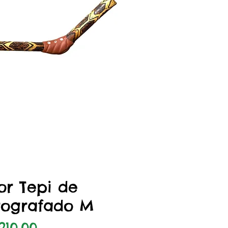
zação rápida
or Tepi de
rografado M
eço
210,00