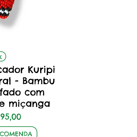
zação rápida
k
cador Kuripi
ral - Bambu
afado com
de miçanga
eço
 95,00
NCOMENDA