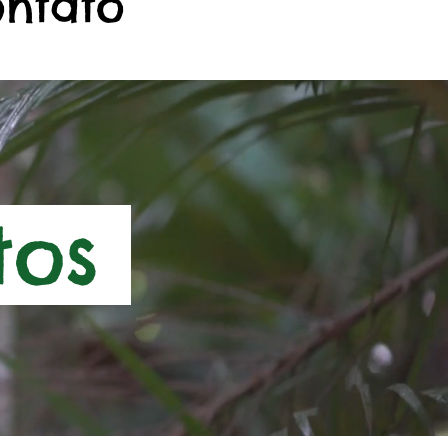
ontato
tos