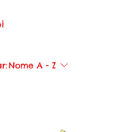
i
r:
Nome A - Z