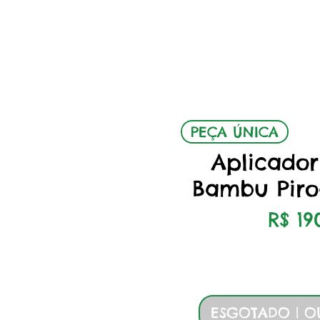
Visualizaçã
PEÇA ÚNICA
Aplicador
Bambu Piro
Preç
R$ 19
ESGOTADO | O