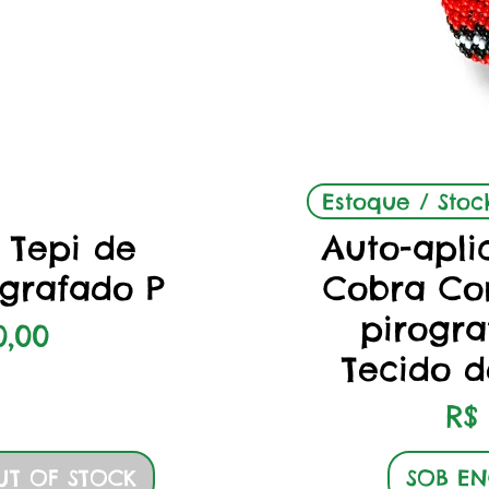
o rápida
Visuali
Estoque / Stoc
 Tepi de
Auto-apli
grafado P
Cobra Co
pirogr
o
0,00
Tecido 
Pr
R$
UT OF STOCK
SOB E