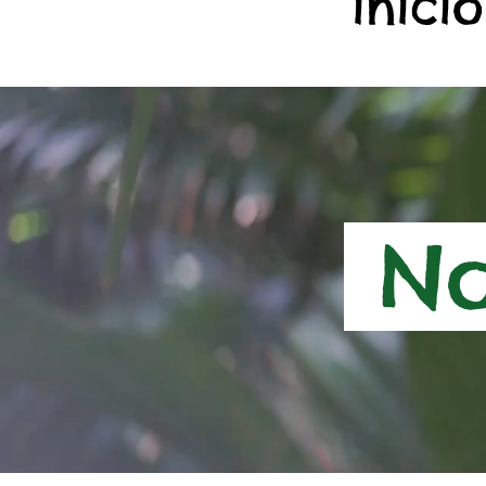
início
No