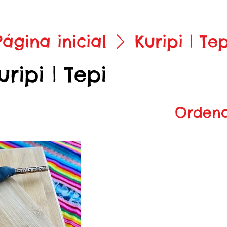
Página inicial
Kuripi | Tep
uripi | Tepi
Ordena