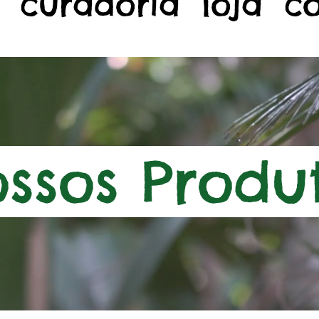
curadoria
loja
c
ssos Produ