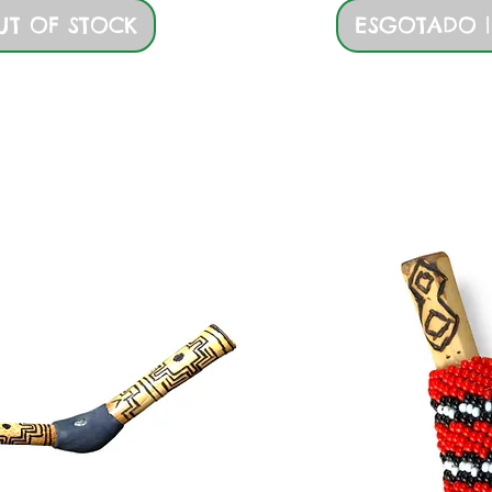
UT OF STOCK
ESGOTADO |