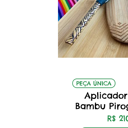
Visualizaçã
PEÇA ÚNICA
Aplicador
Bambu Piro
Preç
R$ 21