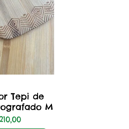
zação rápida
or Tepi de
rografado M
eço
210,00