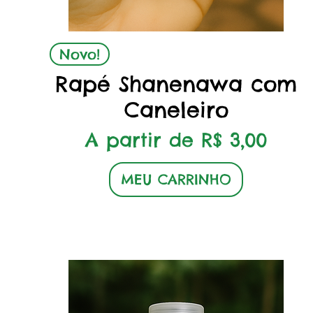
Visualização rápida
Novo!
Rapé Shanenawa com
Caneleiro
Preço promocional
A partir de
R$ 3,00
MEU CARRINHO