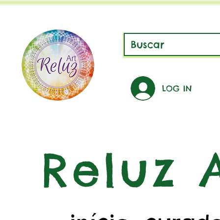
LOG IN
Reluz A