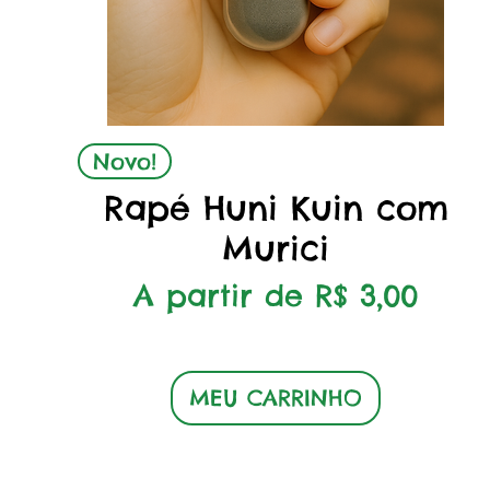
Visualização rápida
Novo!
Rapé Huni Kuin com
Murici
Preço promocional
A partir de
R$ 3,00
MEU CARRINHO