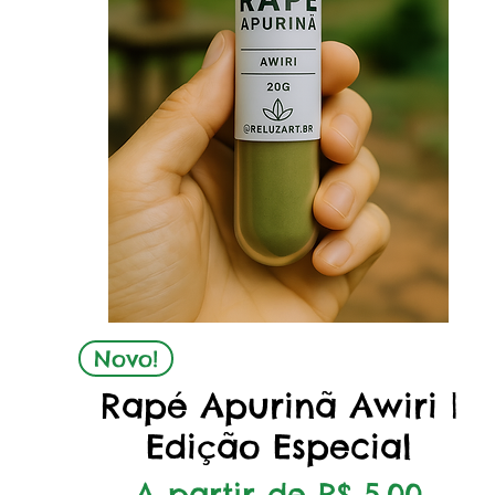
Visualização rápida
Novo!
Rapé Apurinã Awiri |
Edição Especial
Preço promocional
A partir de
R$ 5,00