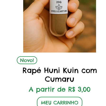
Visualização rápida
Novo!
Rapé Huni Kuin com
Cumaru
Preço promocional
A partir de
R$ 3,00
MEU CARRINHO