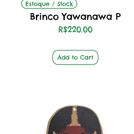
Quick View
Estoque / Stock
Brinco Yawanawa P
Price
R$220.00
Add to Cart