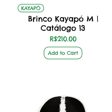
Quick View
KAYAPÓ
Brinco Kayapó M |
Catálogo 13
Price
R$210.00
Add to Cart