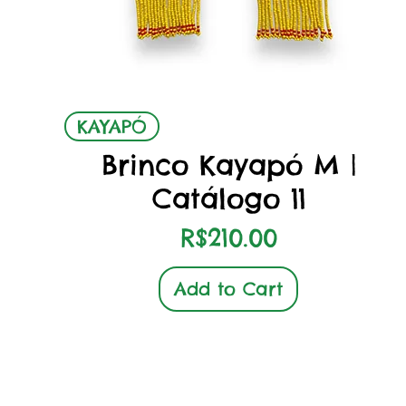
Quick View
KAYAPÓ
Brinco Kayapó M |
Catálogo 11
Price
R$210.00
Add to Cart