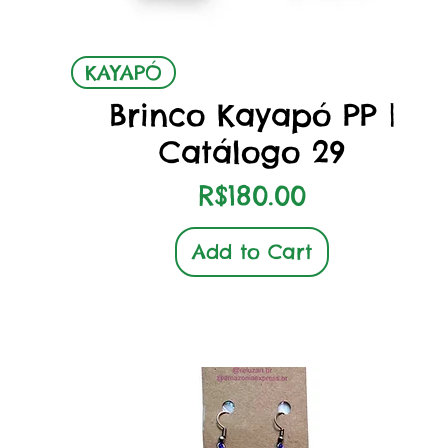
Quick View
KAYAPÓ
Brinco Kayapó PP |
Catálogo 29
Price
R$180.00
Add to Cart