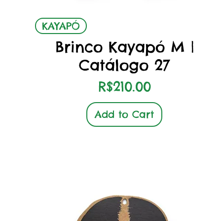
Quick View
KAYAPÓ
Brinco Kayapó M |
Catálogo 27
Price
R$210.00
Add to Cart