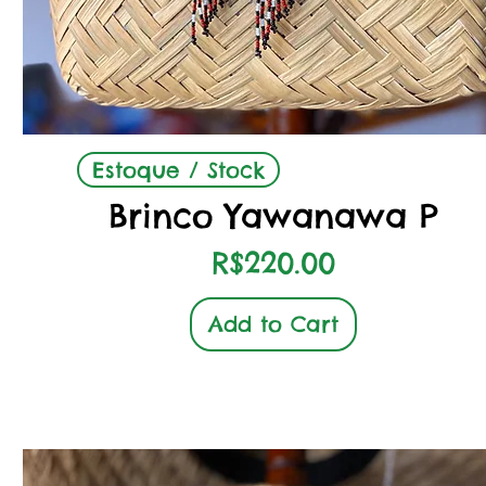
Quick View
Estoque / Stock
Brinco Yawanawa P
Price
R$220.00
Add to Cart