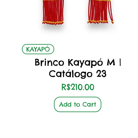
Quick View
KAYAPÓ
Brinco Kayapó M |
Catálogo 23
Price
R$210.00
Add to Cart