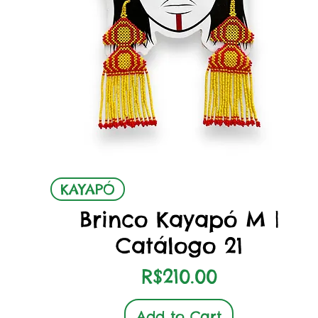
Quick View
KAYAPÓ
Brinco Kayapó M |
Catálogo 21
Price
R$210.00
Add to Cart