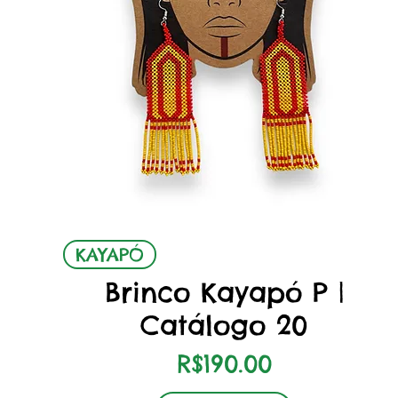
Quick View
KAYAPÓ
Brinco Kayapó P |
Catálogo 20
Price
R$190.00