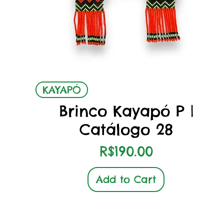
Quick View
KAYAPÓ
Brinco Kayapó P |
Catálogo 28
Price
R$190.00
Add to Cart