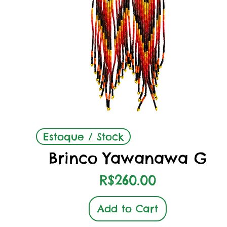
Quick View
Estoque / Stock
Brinco Yawanawa G
Price
R$260.00
Add to Cart