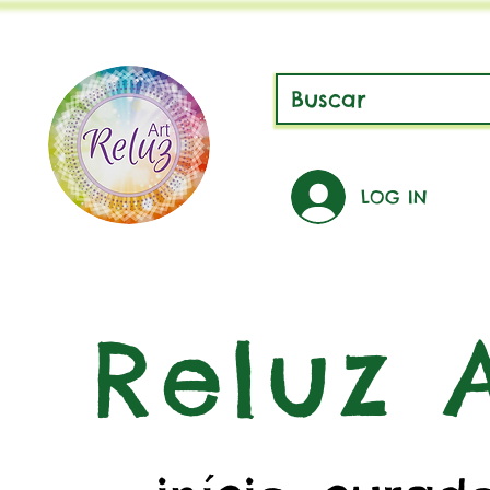
LOG IN
Reluz A