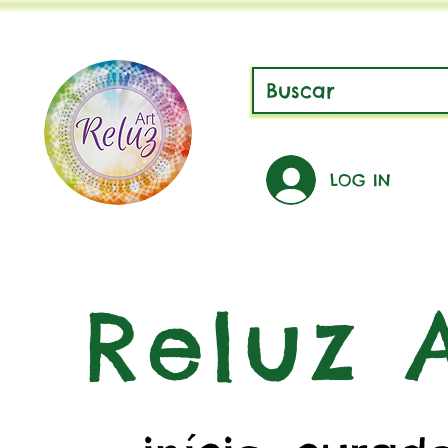
LOG IN
Reluz A