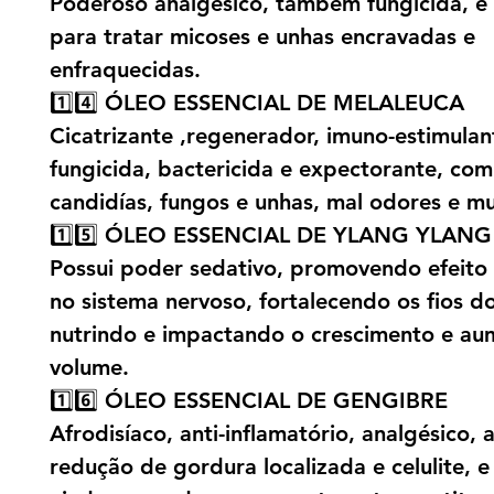
Poderoso analgésico, também fungicida, é 
para tratar micoses e unhas encravadas e
enfraquecidas.
1️⃣4️⃣ ÓLEO ESSENCIAL DE MELALEUCA
Cicatrizante ,regenerador, imuno-estimulan
fungicida, bactericida e expectorante, co
candidías, fungos e unhas, mal odores e mu
1️⃣5️⃣ ÓLEO ESSENCIAL DE YLANG YLANG
Possui poder sedativo, promovendo efeito 
no sistema nervoso, fortalecendo os fios d
nutrindo e impactando o crescimento e a
volume.
1️⃣6️⃣ ÓLEO ESSENCIAL DE GENGIBRE
Afrodisíaco, anti-inflamatório, analgésico, a
redução de gordura localizada e celulite, e