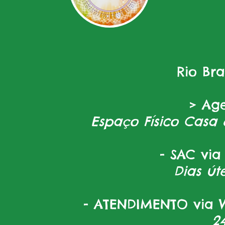
Rio Br
> Ag
Espaço Físico Casa 
- SAC via
Dias úte
- ATENDIMENTO via W
2