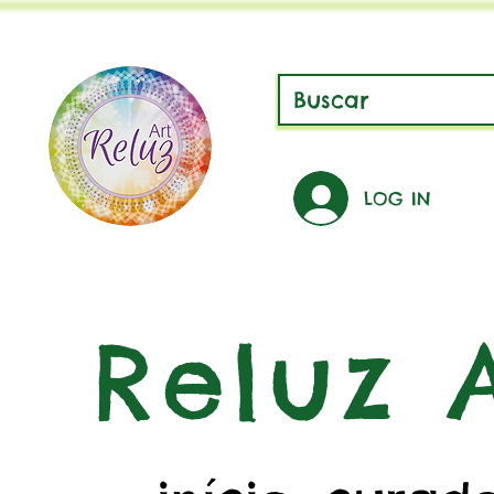
LOG IN
Reluz A