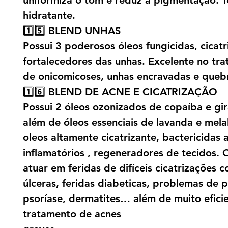
uniformiza o tom e reduz a pigmentação. T
hidratante.
1️⃣5️⃣ BLEND UNHAS
Possui 3 poderosos óleos fungicidas, cicatr
fortalecedores das unhas. Excelente no tr
de onicomicoses, unhas encravadas e queb
1️⃣6️⃣ BLEND DE ACNE E CICATRIZAÇÃO
Possui 2 óleos ozonizados de copaíba e gir
além de óleos essenciais de lavanda e mela
oleos altamente cicatrizante, bactericidas a
inflamatórios , regeneradores de tecidos. 
atuar em feridas de difíceis cicatrizações 
úlceras, feridas diabeticas, problemas de 
psoríase, dermatites… além de muito efici
tratamento de acnes