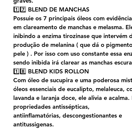
graves.
1️⃣7️⃣ BLEND DE MANCHAS
Possuie os 7 principais óleos com evidência 
em clareamento de manchas e melasma. El
inibindo a enzima tirozinase que intervém 
produção de melanina ( que dá o pigmento
pele ) . Por isso com uso constante essa en
sendo inibida irá clarear as manchas escura
1️⃣8️⃣ BLEND KIDS ROLLON
Com óleo de sucupira e uma poderosa mis
óleos essenciais de eucalipto, melaleuca, c
lavanda e laranja doce, ele alivia e acalma.
propriedades antissépticas,
antiinflamatórias, descongestionantes e
antitussigenas.