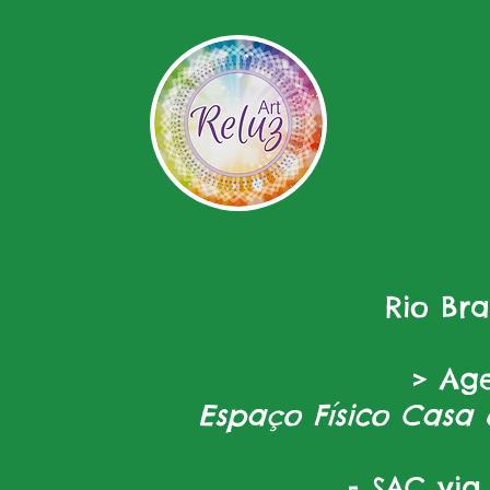
Rio Br
> Ag
Espaço Físico Casa 
- SAC via