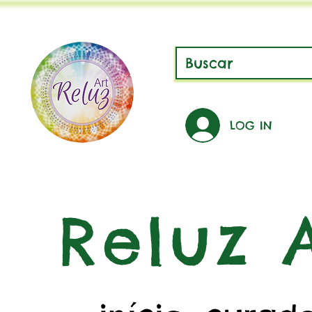
LOG IN
Reluz A