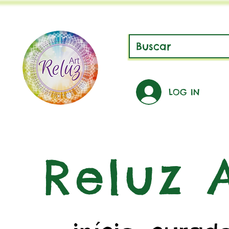
LOG IN
Reluz A