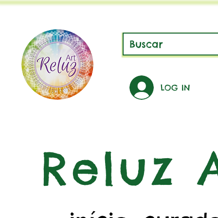
LOG IN
Reluz A