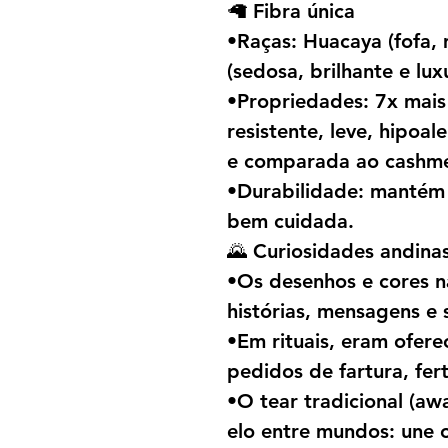
🦙 Fibra única
•Raças: Huacaya (fofa, 
(sedosa, brilhante e lux
•Propriedades: 7x mais
resistente, leve, hipoal
e comparada ao cashme
•Durabilidade: mantém 
bem cuidada.
🌄 Curiosidades andina
•Os desenhos e cores n
histórias, mensagens e
•Em rituais, eram ofe
pedidos de fartura, fer
•O tear tradicional (aw
elo entre mundos: une 