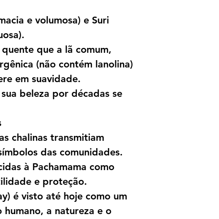
macia e volumosa) e Suri
uosa).
 quente que a lã comum,
ergênica (não contém lanolina)
re em suavidade.
sua beleza por décadas se
s
as chalinas transmitiam
 símbolos das comunidades.
recidas à Pachamama como
tilidade e proteção.
ay) é visto até hoje como um
o humano, a natureza e o