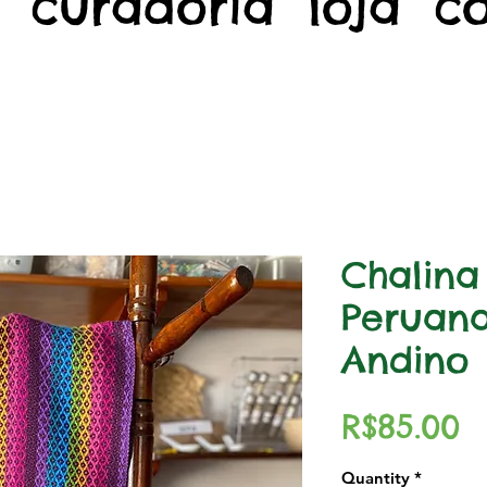
curadoria
loja
c
Chalina
Peruana
Andino
P
R$85.00
Quantity
*