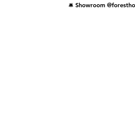
🛎️ Showroom @forestho