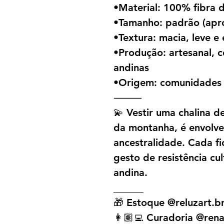
•Material: 100% fibra 
•Tamanho: padrão (apr
•Textura: macia, leve 
•Produção: artesanal, c
andinas
•Origem: comunidades 
⸻
💫 Vestir uma chalina 
da montanha, é envolver
ancestralidade. Cada fi
gesto de resistência cu
andina.
______
🎁 Estoque @reluzart.b
👩🏽‍💻 Curadoria @rena