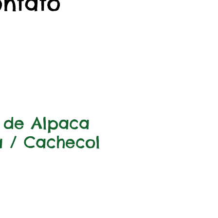
ontato
 de Alpaca
 / Cachecol
rice