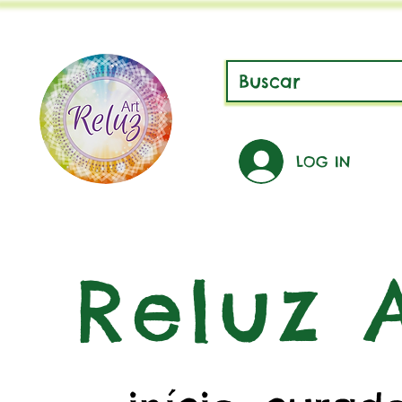
LOG IN
Reluz A