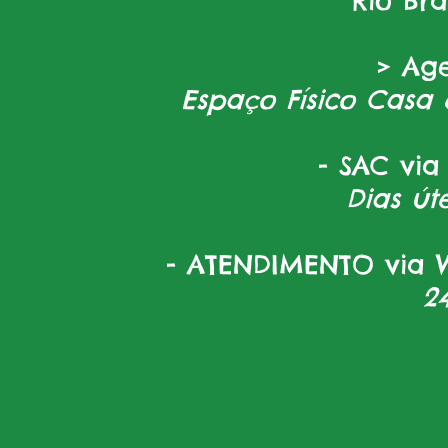
Rio Br
> Ag
Espaço Físico Casa 
- SAC via
Dias úte
- ATENDIMENTO via W
2