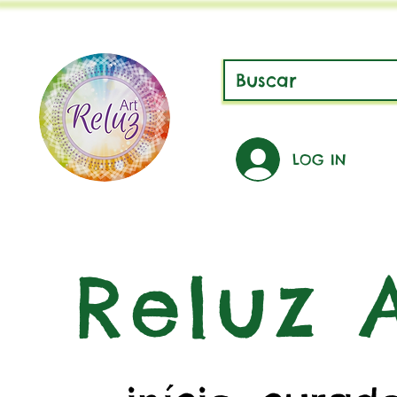
LOG IN
Reluz A