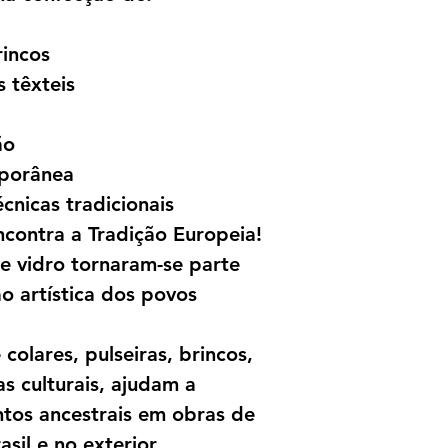
rincos
 têxteis
ão
mporânea
cnicas tradicionais
ncontra a Tradição Europeia!
e vidro tornaram-se parte
o artística dos povos
 colares, pulseiras, brincos,
s culturais, ajudam a
tos ancestrais em obras de
sil e no exterior.