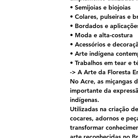
• Semijoias e biojoias
• Colares, pulseiras e b
• Bordados e aplicações
• Moda e alta-costura
• Acessórios e decoraç
• Arte indígena conte
• Trabalhos em tear e té
-> A Arte da Floresta E
No Acre, as miçangas d
importante da expressã
indígenas.
Utilizadas na criação de
cocares, adornos e peça
transformar conhecimen
arte reconhecidas no Bra