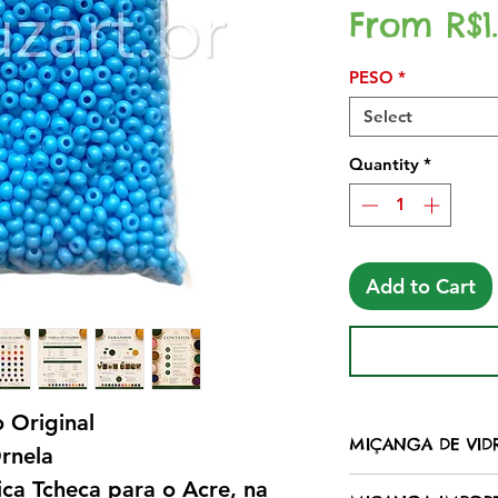
From
R$1
PESO
*
Select
Quantity
*
Add to Cart
 Original
MIÇANGA DE VID
rnela
Produzidas em vi
ca Tcheca para o Acre, na