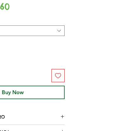
Sale
.60
Price
Buy Now
RO
dro de alta qualidade, as