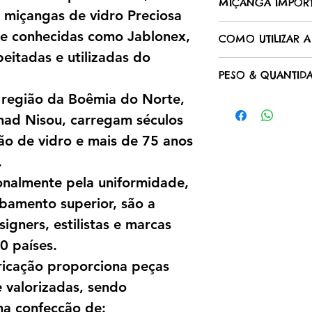
MIÇANGA IMPOR
miçangas Jablone
s miçangas de vidro Preciosa
destacam-se pelo
As miçangas Jabl
te conhecidas como Jablonex,
durabilidade.
COMO UTILIZAR 
produzidas na c
Diferente das miç
peitadas e utilizadas do
Nisou, na Repúbl
Pequenas em tama
oferece acabamen
mundialmente re
PESO & QUANTID
possibilidades. 
vivas e maior res
de vidros e bijute
transformar ideia
a região da Boêmia do Norte,
valorizando cad
As miçangas são 
A empresa Preci
na confecção de s
refinada e profiss
quantidade de p
nad Nisou, carregam séculos
décadas, produz
bordados, roupas,
ligeiramente con
qualidade que ho
ão de vidro e mais de 75 anos
decorativas. Cad
acabamento.
artesãos, design
permite criar tr
.
>>> Miçanga 9/0
países.
identidade, cultur
• Aproximadamen
onalmente pela uniformidade,
• Aproximadamen
cabamento superior, são a
>>> Miçanga 12/0
igners, estilistas e marcas
• Aproximadamen
• Aproximadament
0 países.
Esses valores são
ricação proporciona peças
apresentar peque
cores.
e valorizadas, sendo
na confecção de: