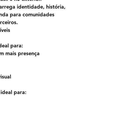
rrega identidade, história,
enda para comunidades
rceiros.
veis
deal para:
om mais presença
isual
ideal para: