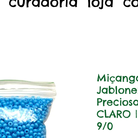
curadoria
loja
c
Miçanga
Jablone
Preciosa
CLARO |
9/0