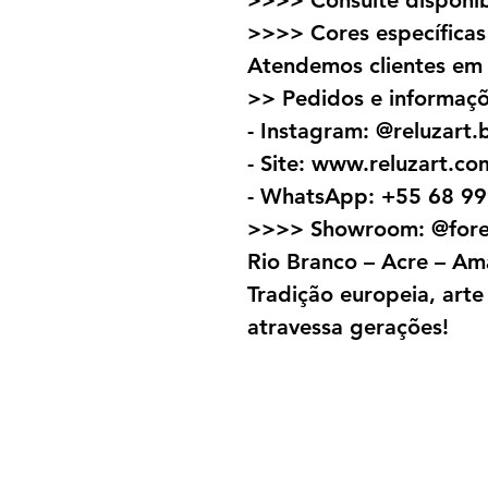
>>>> Consulte disponib
>>>> Cores específica
Atendemos clientes em t
>> Pedidos e informaçõ
- Instagram: @reluzart.
- Site: www.reluzart.co
- WhatsApp: +55 68 9
>>>> Showroom: @fore
Rio Branco – Acre – Ama
Tradição europeia, art
atravessa gerações!