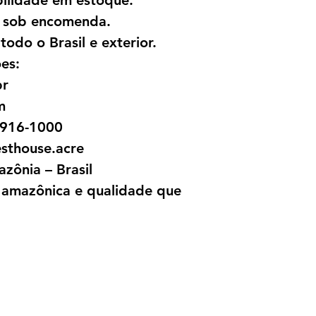
ilidade em estoque.
s sob encomenda.
odo o Brasil e exterior.
es:
br
m
9916-1000
sthouse.acre
zônia – Brasil
e amazônica e qualidade que