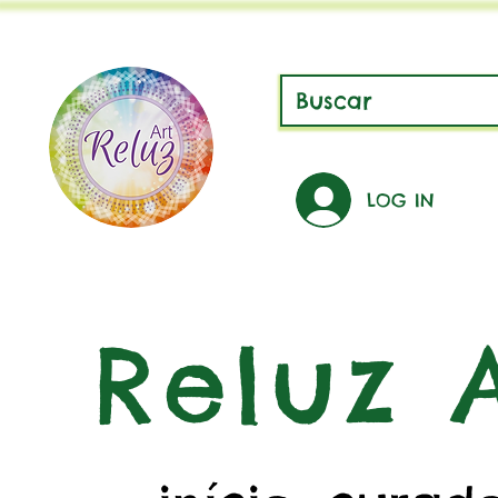
LOG IN
Reluz A