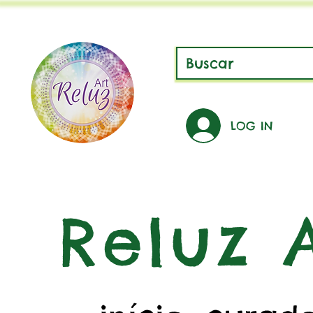
LOG IN
Reluz A