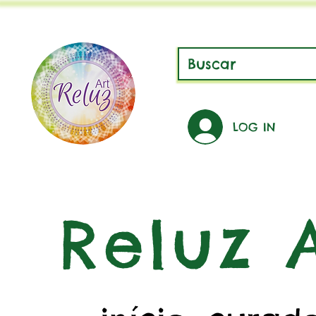
LOG IN
Reluz A