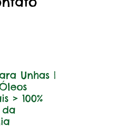
ontato
ara Unhas |
Óleos
is > 100%
 da
ia