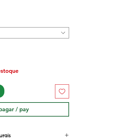
Preço
estoque
pagar / pay
urais