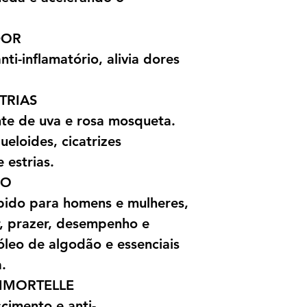
DOR
ti-inflamatório, alivia dores
STRIAS
te de uva e rosa mosqueta.
ueloides, cicatrizes
 estrias.
CO
bido para homens e mulheres,
, prazer, desempenho e
óleo de algodão e essenciais
.
 IMORTELLE
cimento e anti-