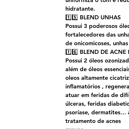
uniformiza o tom e red
hidratante.
1️⃣5️⃣ BLEND UNHAS
Possui 3 poderosos óleo
fortalecedores das unh
de onicomicoses, unhas
1️⃣6️⃣ BLEND DE ACNE
Possui 2 óleos ozonizad
além de óleos essenciai
oleos altamente cicatriz
inflamatórios , regener
atuar em feridas de dif
úlceras, feridas diabet
psoríase, dermatites… 
tratamento de acnes