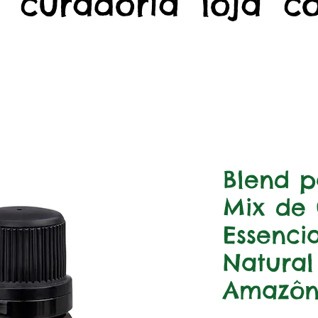
curadoria
loja
c
Blend p
Mix de 
Essencia
Natural
Amazôn