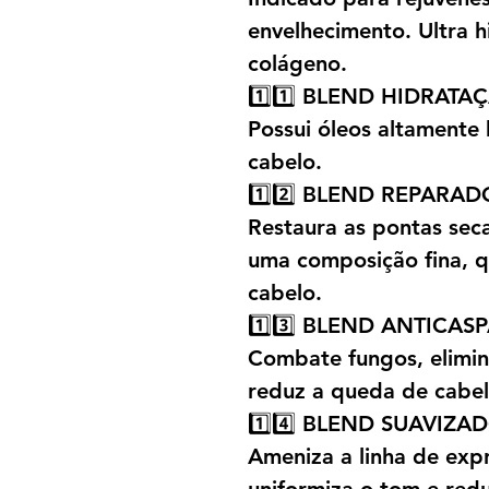
envelhecimento. Ultra h
colágeno.
1️⃣1️⃣ BLEND HIDRATA
Possui óleos altamente 
cabelo.
1️⃣2️⃣ BLEND REPARA
Restaura as pontas seca
uma composição fina, q
cabelo.
1️⃣3️⃣ BLEND ANTICAS
Combate fungos, elimin
reduz a queda de cabel
1️⃣4️⃣ BLEND SUAVIZ
Ameniza a linha de expr