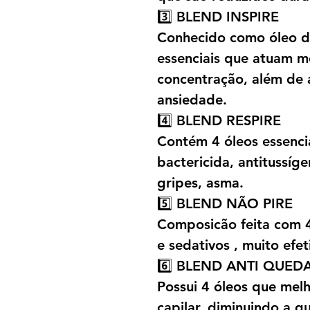
3️⃣ BLEND INSPIRE
Conhecido como óleo do
essenciais que atuam m
concentração, além de a
ansiedade.
4️⃣ BLEND RESPIRE
Contém 4 óleos essenci
bactericida, antitussígen
gripes, asma.
5️⃣ BLEND NÃO PIRE
Composicão feita com 4 
e sedativos , muito efe
6️⃣ BLEND ANTI QUED
Possui 4 óleos que mel
capilar, diminuindo a q