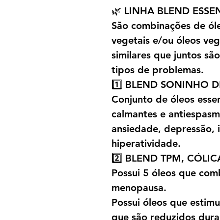
🌿 LINHA BLEND ESSE
São combinações de óle
vegetais e/ou óleos ve
similares que juntos sã
tipos de problemas.
1️⃣ BLEND SONINHO 
Conjunto de óleos essenc
calmantes e antiespasm
ansiedade, depressão, i
hiperatividade.
2️⃣ BLEND TPM, CÓLI
Possui 5 óleos que com
menopausa.
Possui óleos que estim
que são reduzidos dura