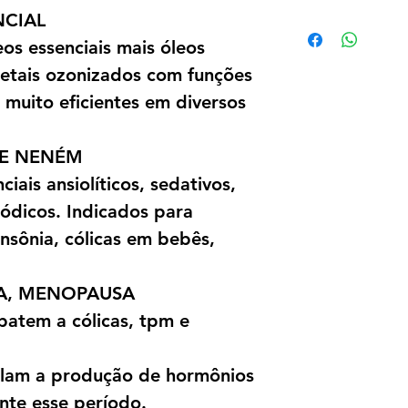
NCIAL
1️⃣5️⃣ BLEND UNH
✔️ Possui 3 poder
os essenciais mais óleos
cicatrizante e fo
getais ozonizados com funções
✔️ Excelente no 
o muito eficientes em diversos
unhas encravadas
DE NENÉM
iais ansiolíticos, sedativos,
ódicos. Indicados para
nsônia, cólicas em bebês,
CA, MENOPAUSA
batem a cólicas, tpm e
ulam a produção de hormônios
nte esse período.