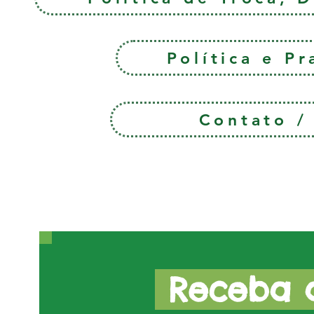
Política e P
Contato 
Receba a