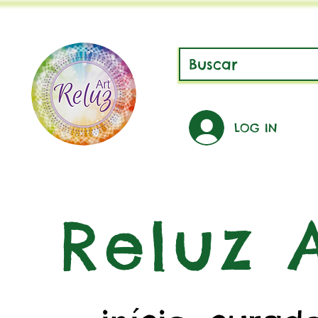
LOG IN
Reluz A