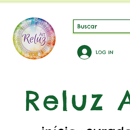
LOG IN
Reluz A