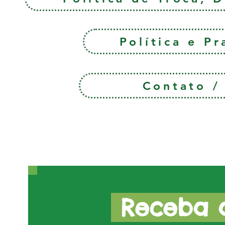
Política e P
Contato 
Receba a