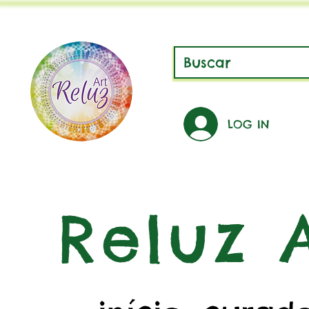
LOG IN
Reluz A