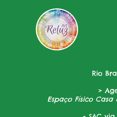
Rio Br
> Ag
Espaço Físico Casa 
- SAC via