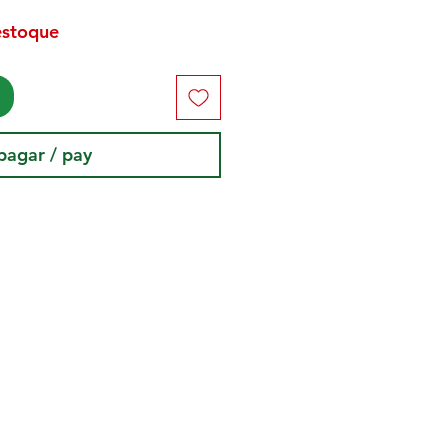
estoque
pagar / pay