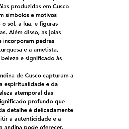
jóias produzidas em Cusco
m símbolos e motivos
o sol, a lua, e figuras
as. Além disso, as joias
e incorporam pedras
turquesa e a ametista,
beleza e significado às
Andina de Cusco capturam a
a espiritualidade e da
beleza atemporal das
significado profundo que
da detalhe é delicadamente
tir a autenticidade e a
a andina pode oferecer.