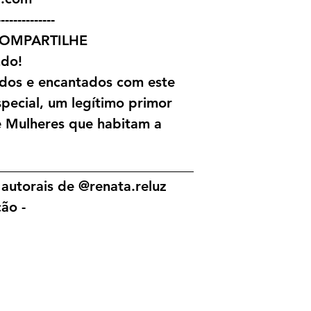
--------------
 COMPARTILHE
ndo!
dos e encantados com este
pecial, um legítimo primor
e Mulheres que habitam a
____________________________
autorais de @renata.reluz
ão -