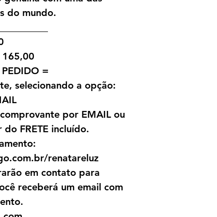
tes do mundo.
__________
0
 165,00
 PEDIDO =
ite, selecionando a opção:
AIL
o comprovante por EMAIL ou
 do FRETE incluído.
gamento:
go.com.br/renatareluz
rarão em contato para
você receberá um email com
ento.
l.com