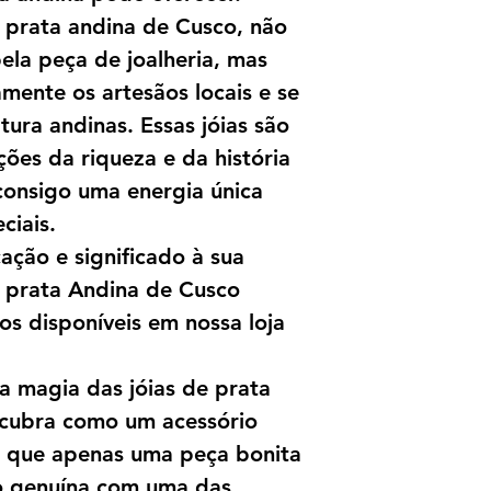
e prata andina de Cusco, não
la peça de joalheria, mas
mente os artesãos locais e se
ltura andinas. Essas jóias são
ões da riqueza e da história
consigo uma energia única
ciais.
ação e significado à sua
e prata Andina de Cusco
s disponíveis em nossa loja
a magia das jóias de prata
scubra como um acessório
o que apenas uma peça bonita
o genuína com uma das