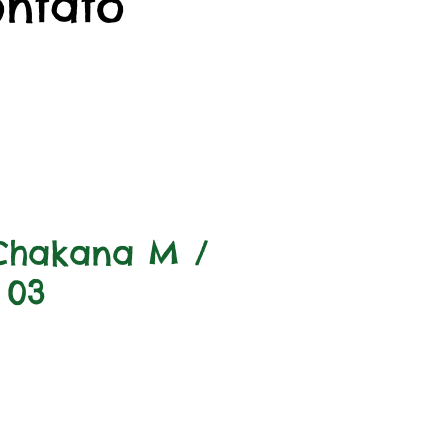
ontato
Chakana M /
 03
Preço