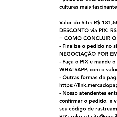
culturas mais fascinan
______________________
Valor do Site: R$ 181,5
DESCONTO via PIX: R$
= COMO CONCLUIR O
- Finalize o pedido no s
NEGOCIAÇÃO POR EM
- Faça o PIX e mande 
WHATSAPP, com o valor
- Outras formas de pa
https://link.mercadopa
- Nosso atendentes ent
confirmar o pedido, e 
seu código de rastream
PIX: reluzart.site@gmai