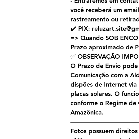
- Entraremos em contat
você receberá um emai
rastreamento ou retira
✔️ PIX: reluzart.site@g
=> Quando SOB ENC
Prazo aproximado de P
✅ OBSERVAÇÃO IMPO
O Prazo de Envio pode
Comunicação com a Alde
dispões de Internet via
placas solares. O funci
conforme o Regime de 
Amazônica.
———————————
Fotos possuem direitos 