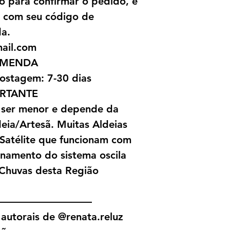
o para confirmar o pedido, e
l com seu código de
da.
mail.com
OMENDA
ostagem: 7-30 dias
RTANTE
 ser menor e depende da
ia/Artesã. Muitas Aldeias
 Satélite que funcionam com
onamento do sistema oscila
Chuvas desta Região
—————————
autorais de @renata.reluz