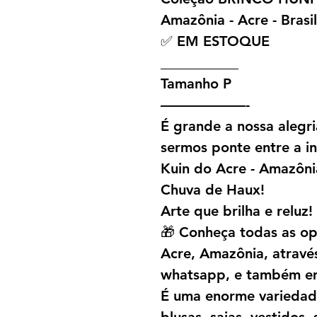
Amazônia - Acre - Brasil
✅ EM ESTOQUE
___________
Tamanho P
——————-
É grande a nossa alegr
sermos ponte entre a in
Kuin do Acre - Amazôni
Chuva de Haux!
Arte que brilha e reluz!
🎁 Conheça todas as o
Acre, Amazônia, atravé
whatsapp, e também em
É uma enorme variedade