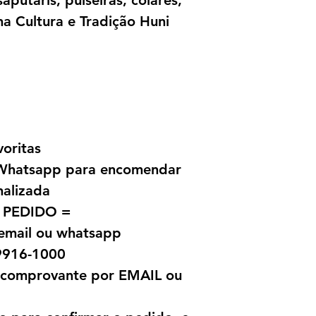
sãputaris, pulseiras, colares,
 na Cultura e Tradição Huni
voritas
a Whatsapp para encomendar
nalizada
 PEDIDO =
 email ou whatsapp
9916-1000
o comprovante por EMAIL ou