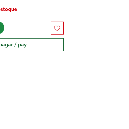
estoque
pagar / pay