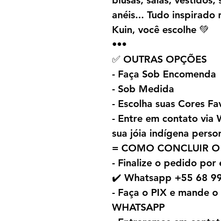
blusas, saias, vestidos, 
anéis... Tudo inspirado
Kuin, você escolhe 💚
•••
✅ OUTRAS OPÇÕES
- Faça Sob Encomenda
- Sob Medida
- Escolha suas Cores Fa
- Entre em contato vi
sua jóia indígena perso
= COMO CONCLUIR O
- Finalize o pedido por
✔️ Whatsapp +55 68 9
- Faça o PIX e mande 
WHATSAPP