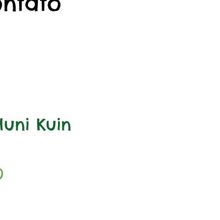
ontato
Huni Kuin
Preço
0