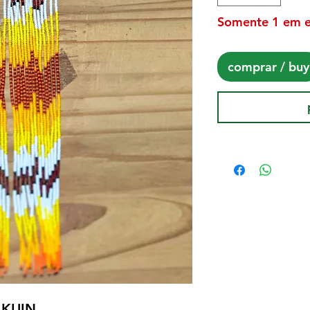
Somente 1 em 
comprar / buy
 KUIN