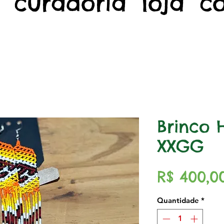
curadoria
loja
c
Brinco 
XXGG
R$ 400,0
Quantidade
*