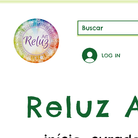
LOG IN
Reluz A