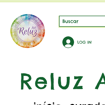
LOG IN
Reluz A