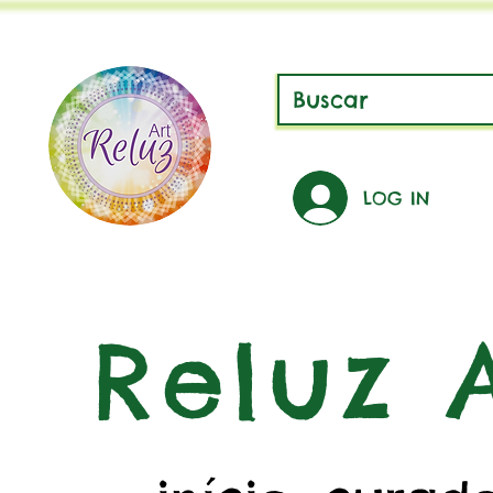
LOG IN
Reluz A