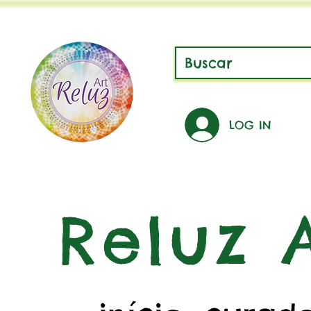
LOG IN
Reluz A