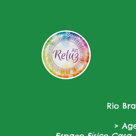
Rio Br
> Ag
Espaço Físico Casa 