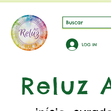
LOG IN
Reluz A