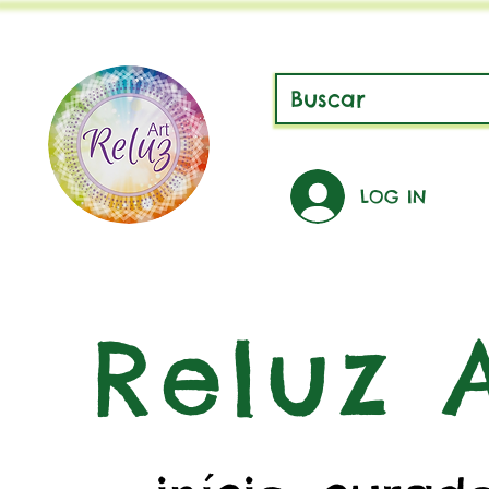
LOG IN
Reluz A