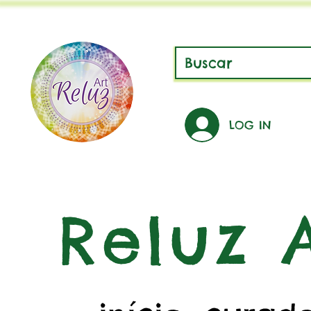
LOG IN
Reluz A