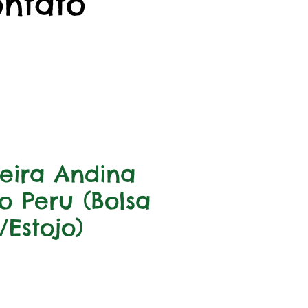
ontato
eira Andina
o Peru (Bolsa
Estojo)
Preço