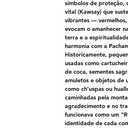
símbolos de proteção, 
vital (Kawsay) que sust
vibrantes — vermelhos, 
evocam o amanhecer na C
terra e a espiritualida
harmonia com a Pacha
Historicamente, peque
usadas como cartucheira
de coca, sementes sagr
amuletos e objetos de 
como ch’uspas ou huallq
caminhadas pela monta
agradecimento e no tra
funcionava como um “RG
identidade de cada com