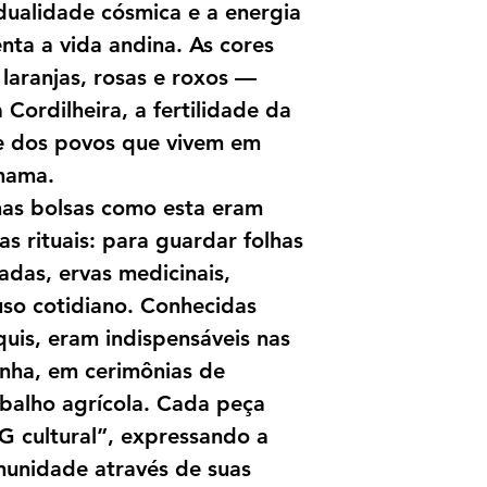
dualidade cósmica e a energia
enta a vida andina. As cores
laranjas, rosas e roxos —
ordilheira, a fertilidade da
de dos povos que vivem em
mama.
nas bolsas como esta eram
s rituais: para guardar folhas
adas, ervas medicinais,
uso cotidiano. Conhecidas
uis, eram indispensáveis nas
nha, em cerimônias de
balho agrícola. Cada peça
 cultural”, expressando a
unidade através de suas