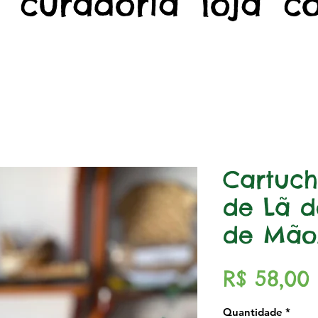
curadoria
loja
c
Cartuch
de Lã d
de Mão/
R$ 58,00
Quantidade
*