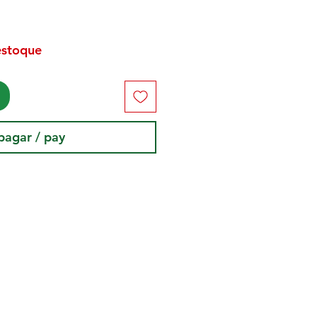
estoque
pagar / pay