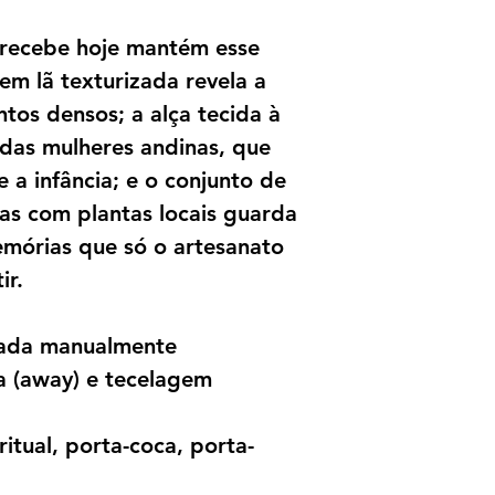
 recebe hoje mantém esse
em lã texturizada revela a
ntos densos; a alça tecida à
 das mulheres andinas, que
a infância; e o conjunto de
das com plantas locais guarda
memórias que só o artesanato
ir.
fiada manualmente
ra (away) e tecelagem
ritual, porta-coca, porta-