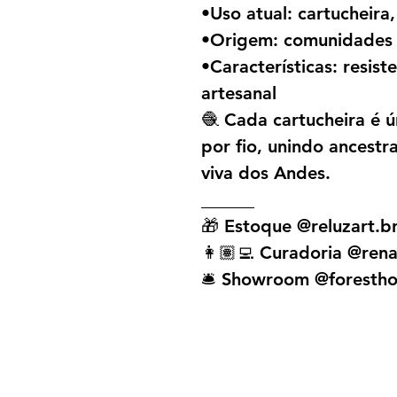
•Uso atual: cartucheira
•Origem: comunidades 
•Características: resist
artesanal
🧶 Cada cartucheira é ú
por fio, unindo ancestra
viva dos Andes.
______
🎁 Estoque @reluzart.b
👩🏽‍💻 Curadoria @rena
🛎️ Showroom @forestho