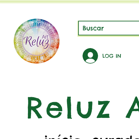
LOG IN
Reluz A