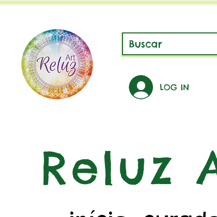
LOG IN
Reluz A