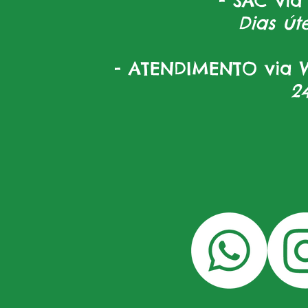
- SAC via
Dias úte
- ATENDIMENTO via W
2