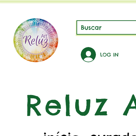
LOG IN
Reluz A