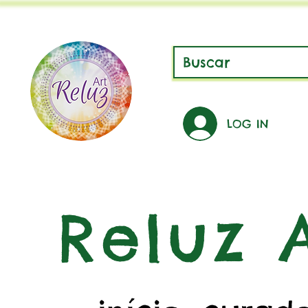
LOG IN
Reluz A