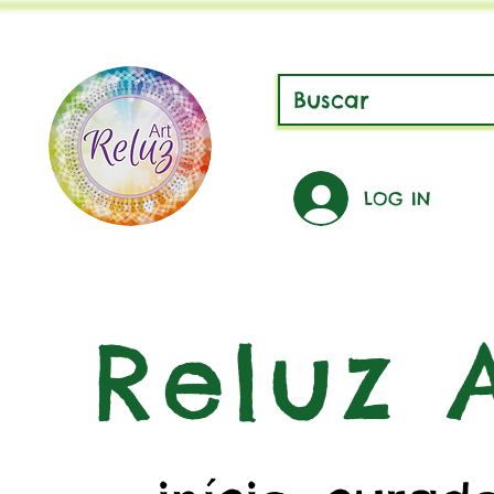
LOG IN
Reluz A