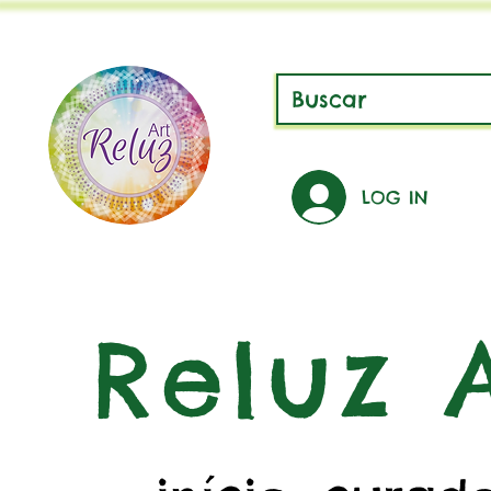
LOG IN
Reluz A