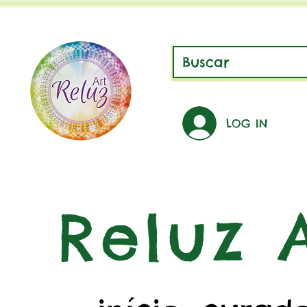
LOG IN
Reluz A