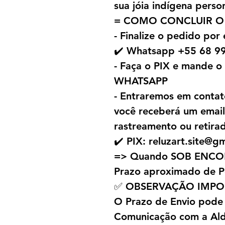
sua jóia indígena perso
= COMO CONCLUIR O
- Finalize o pedido por
✔️ Whatsapp +55 68 9
- Faça o PIX e mande 
WHATSAPP
- Entraremos em contat
você receberá um emai
rastreamento ou retira
✔️ PIX: reluzart.site@g
=> Quando SOB ENC
Prazo aproximado de P
✅ OBSERVAÇÃO IMPO
O Prazo de Envio pode
Comunicação com a Alde