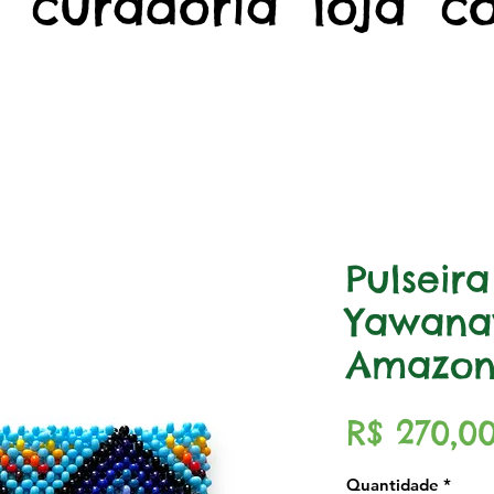
curadoria
loja
c
Pulseir
Yawana
Amazon
R$ 270,0
Quantidade
*