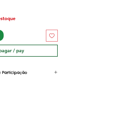
estoque
pagar / pay
 Participação
 Arte, você colabora com o
da Floresta
dafloresta, uma rede de
s indígenas e não indígenas,
 da Pandemia COVID-19 em
o ação colaborativa de
o estagnação econômica,