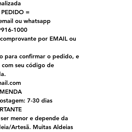
nalizada
 PEDIDO =
 email ou whatsapp
9916-1000
o comprovante por EMAIL ou
o para confirmar o pedido, e
l com seu código de
da.
mail.com
OMENDA
ostagem: 7-30 dias
RTANTE
 ser menor e depende da
ia/Artesã. Muitas Aldeias