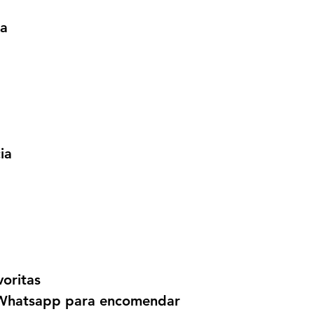
ativando a circu
wa
da compra/reven
das comunidades 
atuando também 
informações sobr
feminina e susten
ia
voritas
a Whatsapp para encomendar