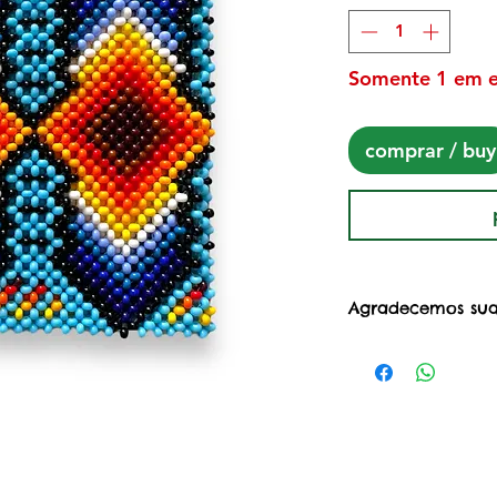
Somente 1 em 
comprar / buy
Agradecemos sua
Ao adquirir esta
Projeto Mulheres 
@projetomuheres
apoio às mulhere
criado no início
março/2020, com
suporte para nã