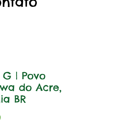
ontato
a G | Povo
wa do Acre,
ia BR
Preço
0