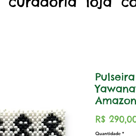
curadoria
loja
c
Pulseir
Yawana
Amazon
R$ 290,0
Quantidade
*