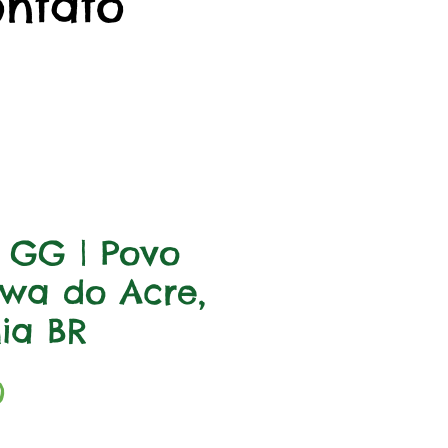
ontato
a GG | Povo
wa do Acre,
ia BR
Preço
0