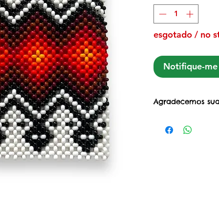
esgotado / no s
Notifique-me 
Agradecemos sua
Ao adquirir esta
Projeto Mulheres 
@projetomuheres
apoio às mulhere
criado no início
março/2020, com
suporte para nã
ativando a circu
da compra/reven
das comunidades 