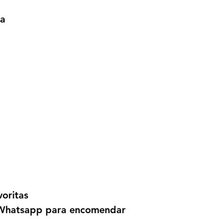
atuando também 
wa
informações sobr
feminina e susten
voritas
a Whatsapp para encomendar