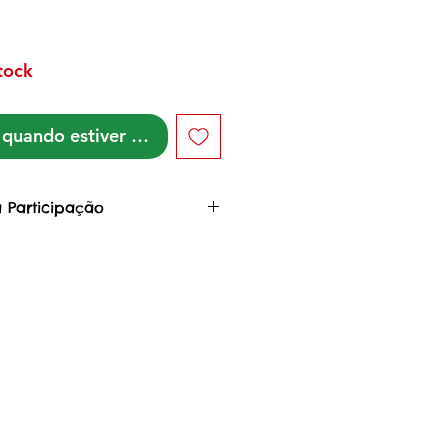
tock
quando estiver disponível
 Participação
 Arte, você colabora com o
da Floresta
dafloresta, uma rede de
s indígenas e não indígenas,
 da Pandemia COVID-19 em
o ação colaborativa de
o estagnação econômica,
lação da economia a partir
da de produtos Indígenas
e famílias parceiras,