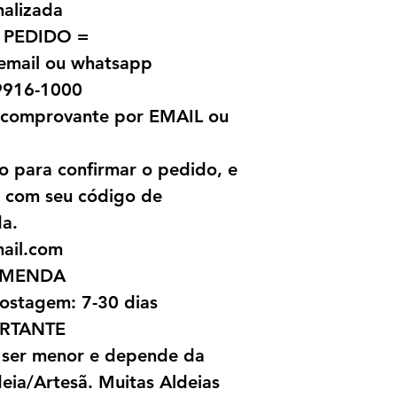
nalizada
 PEDIDO =
 email ou whatsapp
9916-1000
o comprovante por EMAIL ou
o para confirmar o pedido, e
l com seu código de
da.
mail.com
OMENDA
ostagem: 7-30 dias
RTANTE
 ser menor e depende da
ia/Artesã. Muitas Aldeias