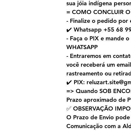
sua jóia indígena perso
= COMO CONCLUIR O
- Finalize o pedido por
✔️ Whatsapp +55 68 9
- Faça o PIX e mande 
WHATSAPP
- Entraremos em contat
você receberá um emai
rastreamento ou retira
✔️ PIX: reluzart.site@g
=> Quando SOB ENC
Prazo aproximado de P
✅ OBSERVAÇÃO IMPO
O Prazo de Envio pode
Comunicação com a Alde