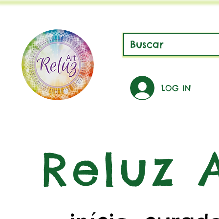
LOG IN
Reluz A