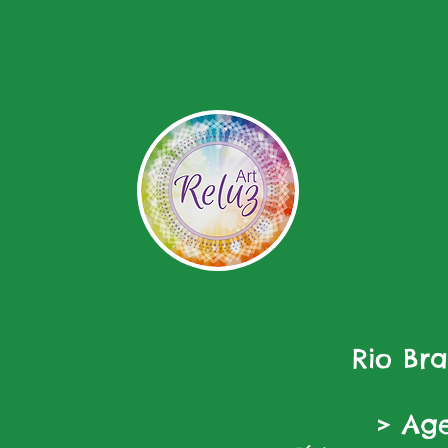
Rio Br
> Ag