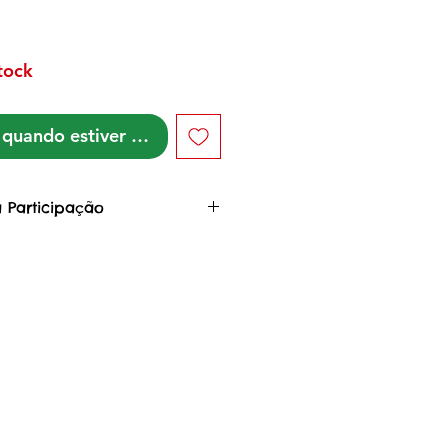
tock
quando estiver disponível
 Participação
 Arte, você colabora com o
da Floresta
dafloresta, uma rede de
s indígenas e não indígenas,
 da Pandemia COVID-19 em
o ação colaborativa de
o estagnação econômica,
lação da economia a partir
da de produtos Indígenas
e famílias parceiras,