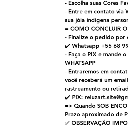
- Escolha suas Cores Fa
- Entre em contato vi
sua jóia indígena perso
= COMO CONCLUIR O
- Finalize o pedido por
✔️ Whatsapp +55 68 9
- Faça o PIX e mande 
WHATSAPP
- Entraremos em contat
você receberá um emai
rastreamento ou retira
✔️ PIX: reluzart.site@g
=> Quando SOB ENC
Prazo aproximado de P
✅ OBSERVAÇÃO IMPO