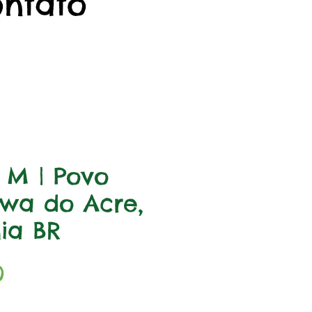
ontato
a M | Povo
wa do Acre,
ia BR
Preço
0