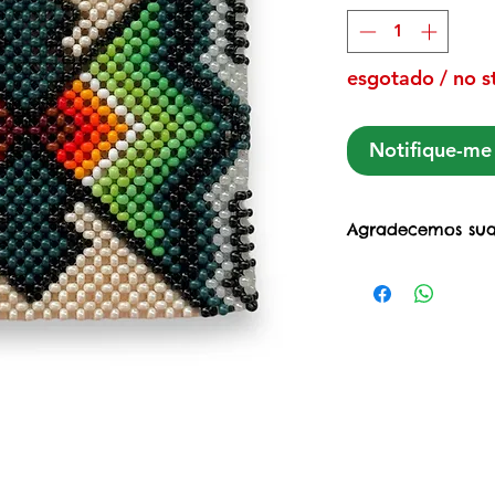
esgotado / no s
Notifique-me 
Agradecemos sua
Ao adquirir esta
Projeto Mulheres 
@projetomuheres
apoio às mulhere
criado no início
março/2020, com
suporte para nã
ativando a circu
da compra/reven
das comunidades 