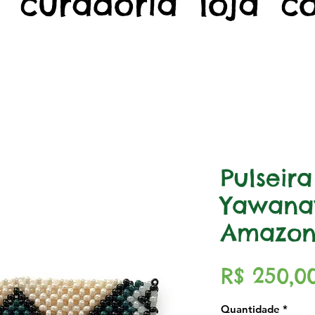
curadoria
loja
c
Pulseir
Yawana
Amazon
R$ 250,0
Quantidade
*