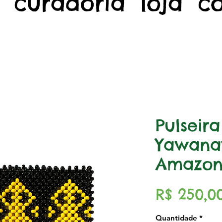
curadoria
loja
c
Pulseir
Yawana
Amazon
R$ 250,0
Quantidade
*