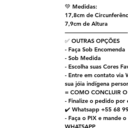
💚 Medidas:
17,8cm de Circunferênc
7,9cm de Altura
———————————
✅ OUTRAS OPÇÕES
- Faça Sob Encomenda
- Sob Medida
- Escolha suas Cores Fa
- Entre em contato vi
sua jóia indígena perso
= COMO CONCLUIR O
- Finalize o pedido por
✔️ Whatsapp +55 68 9
- Faça o PIX e mande 
WHATSAPP