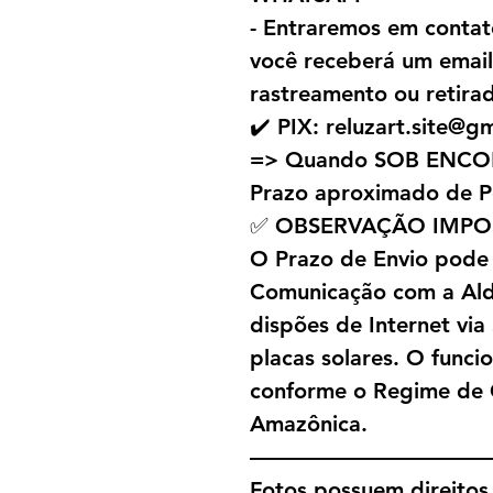
- Entraremos em contat
você receberá um emai
rastreamento ou retira
✔️ PIX: reluzart.site@g
=> Quando SOB ENC
Prazo aproximado de P
✅ OBSERVAÇÃO IMPO
O Prazo de Envio pode
Comunicação com a Alde
dispões de Internet via
placas solares. O funci
conforme o Regime de 
Amazônica.
———————————
Fotos possuem direitos 