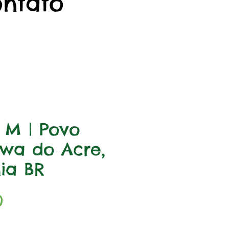
ontato
a M | Povo
wa do Acre,
ia BR
Preço
0