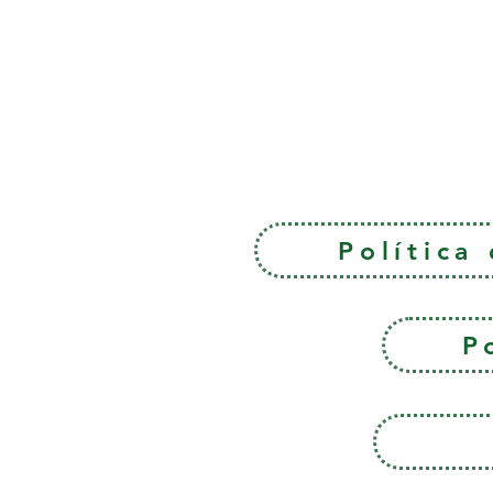
Política
P