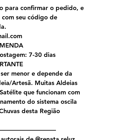
o para confirmar o pedido, e
l com seu código de
da.
mail.com
OMENDA
ostagem: 7-30 dias
RTANTE
 ser menor e depende da
ia/Artesã. Muitas Aldeias
 Satélite que funcionam com
onamento do sistema oscila
Chuvas desta Região
—————————
autorais de @renata.reluz