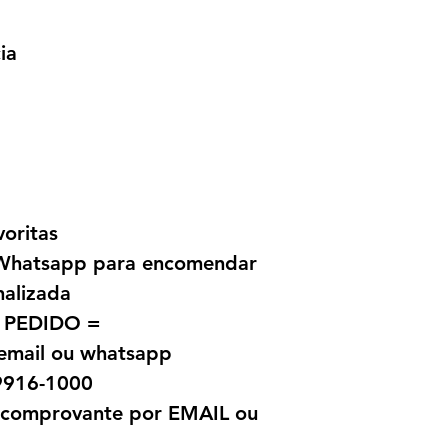
ativando a circu
da compra/reven
ia
das comunidades 
atuando também 
informações sobr
feminina e susten
voritas
a Whatsapp para encomendar
nalizada
 PEDIDO =
 email ou whatsapp
9916-1000
o comprovante por EMAIL ou