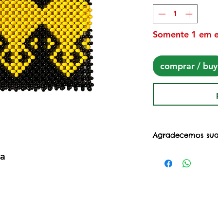
Somente 1 em 
comprar / buy
Agradecemos sua
Ao adquirir esta
wa
Projeto Mulheres 
@projetomuheres
apoio às mulhere
criado no início
março/2020, com
suporte para nã