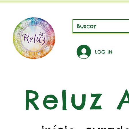
LOG IN
Reluz A