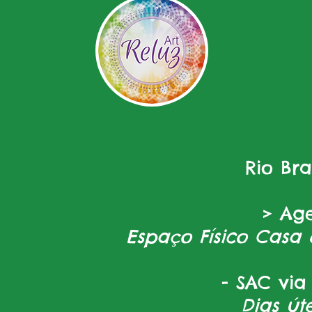
Rio Br
> Ag
Espaço Físico Casa 
- SAC via
Dias úte