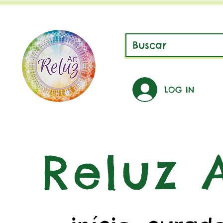
LOG IN
Reluz A