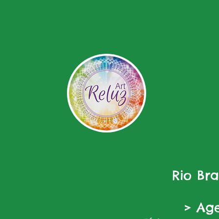
Rio Br
> Ag