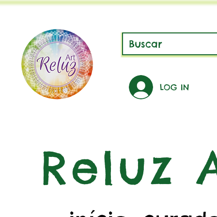
LOG IN
Reluz A