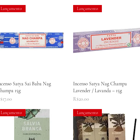
Lançamento
Lançamento
Quick View
Quick View
ncenso Satya Sai Baba Nag
Incenso Satya Nag Champa
hampa 15g
Lavender / Lavanda – 15g
rice
Price
$17.00
R$20.00
Lançamento
Lançamento