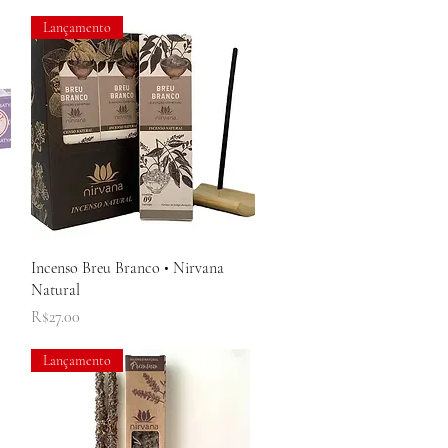
Lançamento
Quick View
Incenso Breu Branco • Nirvana
Natural
Price
R$27.00
Lançamento