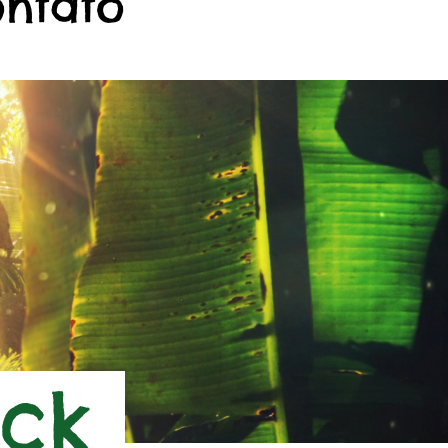
ontato
ock