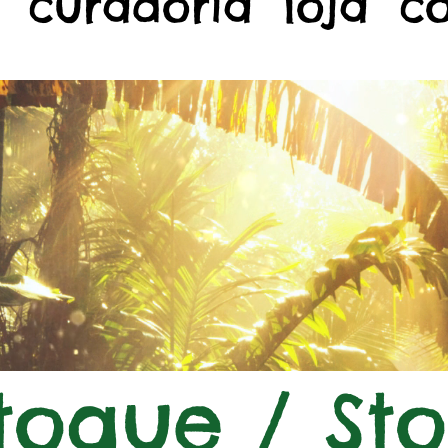
curadoria
loja
c
toque / St