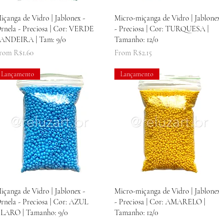
Quick View
Quick View
içanga de Vidro | Jablonex -
Micro-miçanga de Vidro | Jablone
rnela - Preciosa | Cor: VERDE
- Preciosa | Cor: TURQUESA |
ANDEIRA | Tam: 9/0
Tamanho: 12/0
ale Price
Sale Price
rom
R$1.60
From
R$2.15
Lançamento
Lançamento
Quick View
Quick View
içanga de Vidro | Jablonex -
Micro-miçanga de Vidro | Jablone
rnela - Preciosa | Cor: AZUL
- Preciosa | Cor: AMARELO |
LARO | Tamanho: 9/0
Tamanho: 12/0