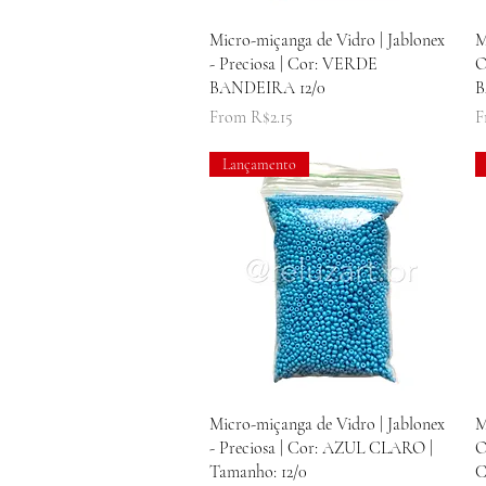
Quick View
Micro-miçanga de Vidro | Jablonex
M
- Preciosa | Cor: VERDE
O
BANDEIRA 12/0
B
Sale Price
S
From
R$2.15
F
Lançamento
Quick View
Micro-miçanga de Vidro | Jablonex
M
- Preciosa | Cor: AZUL CLARO |
O
Tamanho: 12/0
C