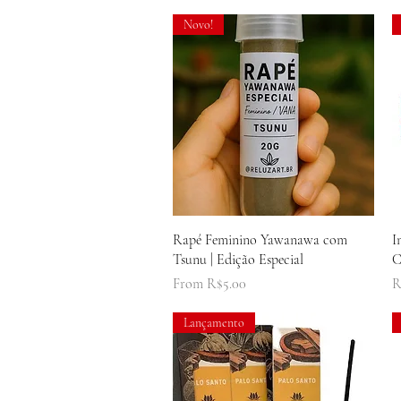
Novo!
Quick View
Rapé Feminino Yawanawa com
I
Tsunu | Edição Especial
C
Sale Price
P
From
R$5.00
R
Lançamento