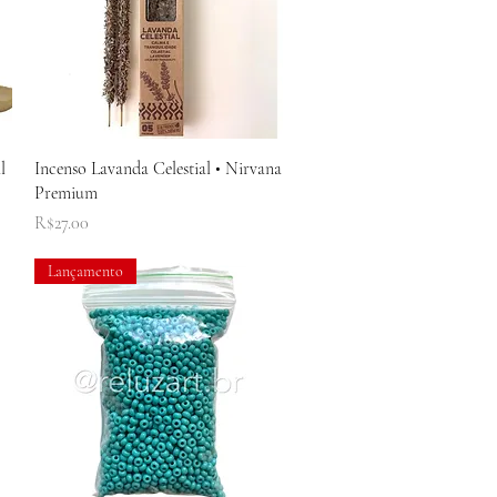
Quick View
l
Incenso Lavanda Celestial • Nirvana
Premium
Price
R$27.00
Lançamento