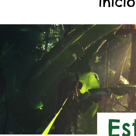
início
Es