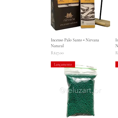
Quick View
Incenso Palo Santo • Nirvana
I
Natural
N
Price
P
R$27.00
R
Lançamento