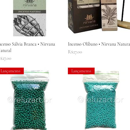
Quick View
Quick View
ncenso Sálvia Branca • Nirvana
Incenso Olíbano • Nirvana Natura
atural
Price
R$27.00
rice
$27.00
Lançamento
Lançamento