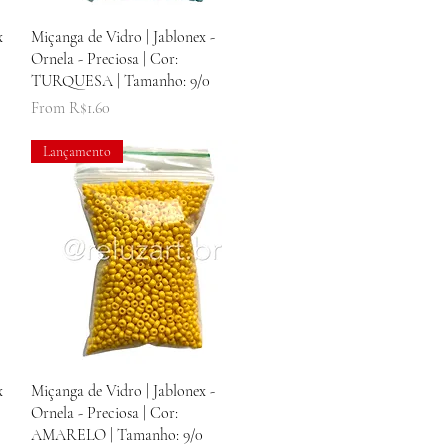
Quick View
x
Miçanga de Vidro | Jablonex -
Ornela - Preciosa | Cor:
TURQUESA | Tamanho: 9/0
Sale Price
From
R$1.60
Lançamento
Quick View
x
Miçanga de Vidro | Jablonex -
Ornela - Preciosa | Cor:
AMARELO | Tamanho: 9/0