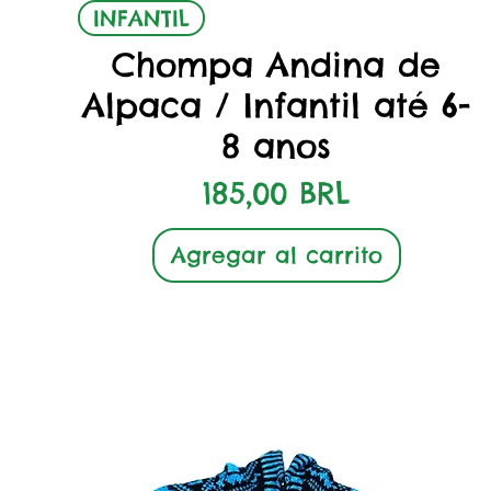
Vista rápida
INFANTIL
Chompa Andina de
Alpaca / Infantil até 6-
8 anos
Precio
185,00 BRL
Agregar al carrito