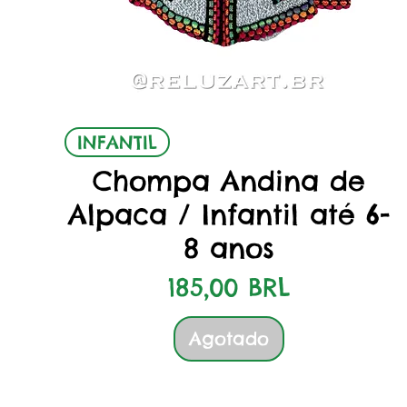
Vista rápida
INFANTIL
Chompa Andina de
Alpaca / Infantil até 6-
8 anos
Precio
185,00 BRL
Agotado