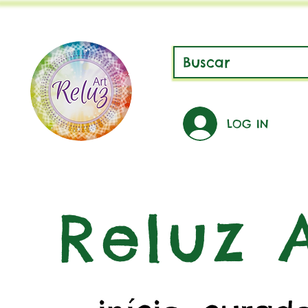
LOG IN
Reluz A