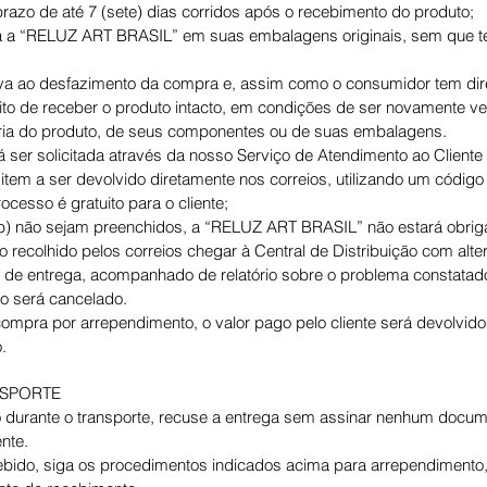
razo de até 7 (sete) dias corridos após o recebimento do produto;
da a “RELUZ ART BRASIL” em suas embalagens originais, sem que te
eva ao desfazimento da compra e, assim como o consumidor tem direi
eito de receber o produto intacto, em condições de ser novamente v
aria do produto, de seus componentes ou de suas embalagens.
ser solicitada através da nosso Serviço de Atendimento ao Cliente 
item a ser devolvido diretamente nos correios, utilizando um códig
esso é gratuito para o cliente;
 b) não sejam preenchidos, a “RELUZ ART BRASIL” não estará obrig
 recolhido pelos correios chegar à Central de Distribuição com alt
e entrega, acompanhado de relatório sobre o problema constatado,
o será cancelado.
mpra por arrependimento, o valor pago pelo cliente será devolvido
.
NSPORTE
o durante o transporte, recuse a entrega sem assinar nenhum docum
nte.
ebido, siga os procedimentos indicados acima para arrependimento,