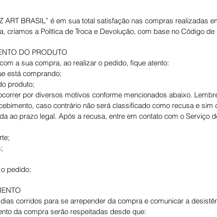
 ART BRASIL” é em sua total satisfação nas compras realizadas em
nça, criamos a Política de Troca e Devolução, com base no Código d
MENTO DO PRODUTO
com a sua compra, ao realizar o pedido, fique atento:
ue está comprando;
 do produto;
correr por diversos motivos conforme mencionados abaixo. Lembre-
ecebimento, caso contrário não será classificado como recusa e si
a ao prazo legal. Após a recusa, entre em contato com o Serviço d
rte;
s;
 o pedido;
IMENTO
 dias corridos para se arrepender da compra e comunicar a desistên
ento da compra serão respeitadas desde que: