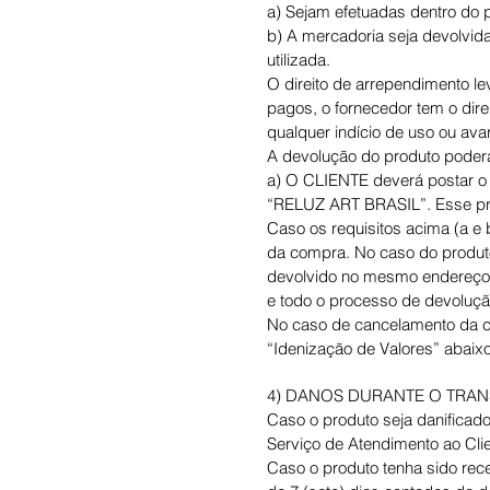
a) Sejam efetuadas dentro do p
b) A mercadoria seja devolvi
utilizada.
O direito de arrependimento l
pagos, o fornecedor tem o dir
qualquer indício de uso ou av
A devolução do produto poderá 
a) O CLIENTE deverá postar o 
“RELUZ ART BRASIL”. Esse proc
Caso os requisitos acima (a e
da compra. No caso do produto
devolvido no mesmo endereço d
e todo o processo de devoluçã
No caso de cancelamento da co
“Idenização de Valores” abaixo
4) DANOS DURANTE O TRA
Caso o produto seja danificad
Serviço de Atendimento ao Clie
Caso o produto tenha sido rec