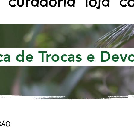
curadoria
loja
c
ca de Trocas e Dev
ÇÃO