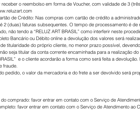
receber o reembolso em forma de Voucher, com validade de 3 (três
ww.reluzart.com
ão de Crédito: Nas compras com cartão de crédito a administrador
té 2 (duas) faturas subsequentes. O tempo de processamento é de 
izado, não tendo a “RELUZ ART BRASIL” como interferir neste proced
to Bancário ou Débito online a devolução dos valores será realiza
 de titularidade do próprio cliente, no menor prazo possível, devend
não seja titular da conta corrente encaminhada para a realização do 
SIL” e o cliente acordarão a forma como será feita a devolução. 
e fraude.
 pedido, o valor da mercadoria e do frete a ser devolvido será propo
e do comprado: favor entrar em contato com o Serviço de Atendiment
mpleto: favor entrar em contato com o Serviço de Atendimento ao C