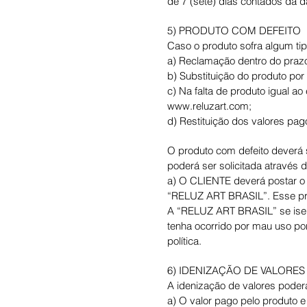
de 7 (sete) dias contados da d
5) PRODUTO COM DEFEITO
Caso o produto sofra algum tip
a) Reclamação dentro do prazo
b) Substituição do produto por 
c) Na falta de produto igual a
www.reluzart.com
;
d) Restituição dos valores pa
O produto com defeito deverá
poderá ser solicitada através 
a) O CLIENTE deverá postar o 
“RELUZ ART BRASIL”. Esse proc
A “RELUZ ART BRASIL” se isent
tenha ocorrido por mau uso po
política.
6) IDENIZAÇÃO DE VALORES
A idenização de valores poder
a) O valor pago pelo produto 