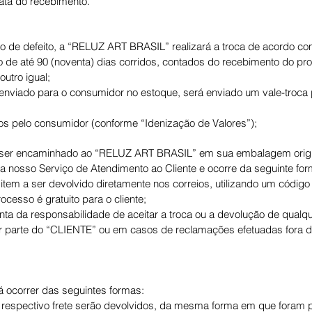
ata do recebimento.
o de defeito, a “RELUZ ART BRASIL” realizará a troca de acordo com
 de até 90 (noventa) dias corridos, contados do recebimento do pro
outro igual;
o enviado para o consumidor no estoque, será enviado um vale-troca p
gos pelo consumidor (conforme “Idenização de Valores”);
 ser encaminhado ao “RELUZ ART BRASIL” em sua embalagem origin
da nosso Serviço de Atendimento ao Cliente e ocorre da seguinte for
item a ser devolvido diretamente nos correios, utilizando um códig
esso é gratuito para o cliente;
a da responsabilidade de aceitar a troca ou a devolução de qualqu
r parte do “CLIENTE” ou em casos de reclamações efetuadas fora d
á ocorrer das seguintes formas:
e respectivo frete serão devolvidos, da mesma forma em que foram