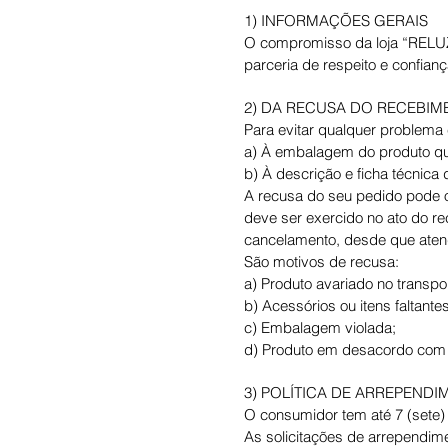
1) INFORMAÇÕES GERAIS
O compromisso da loja “RELUZ
parceria de respeito e confia
2) DA RECUSA DO RECEBI
Para evitar qualquer problema 
a) À embalagem do produto q
b) À descrição e ficha técnica
A recusa do seu pedido pode o
deve ser exercido no ato do r
cancelamento, desde que atend
São motivos de recusa:
a) Produto avariado no transpo
b) Acessórios ou itens faltante
c) Embalagem violada;
d) Produto em desacordo com
3) POLÍTICA DE ARREPEND
O consumidor tem até 7 (sete)
As solicitações de arrependim