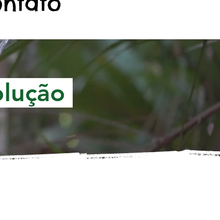
ontato
olução