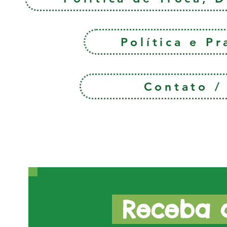
Política e P
Contato 
Receba a