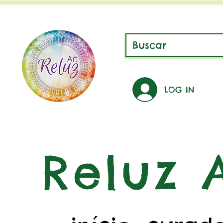
LOG IN
Reluz A