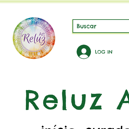
LOG IN
Reluz A